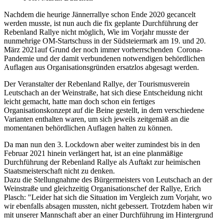
Nachdem die heurige Jännerrallye schon Ende 2020 gecancelt
werden musste, ist nun auch die fix geplante Durchführung der
Rebenland Rallye nicht möglich, Wie im Vorjahr musste der
nunmehrige OM-Startschuss in der Südsteiermark am 19. und 20.
März 2021auf Grund der noch immer vorherrschenden Corona-
Pandemie und der damit verbundenen notwendigen behördlichen
Auflagen aus Organisationsgründen ersatzlos abgesagt werden.
Der Veranstalter der Rebenland Rallye, der Tourismusverein
Leutschach an der Weinstraße, hat sich diese Entscheidung nicht
leicht gemacht, hatte man doch schon ein fertiges
Organisationskonzept auf die Beine gestellt, in dem verschiedene
Varianten enthalten waren, um sich jeweils zeitgemäß an die
momentanen behördlichen Auflagen halten zu können.
Da man nun den 3. Lockdown aber weiter zumindest bis in den
Februar 2021 hinein verlängert hat, ist an eine planmäßige
Durchführung der Rebenland Rallye als Auftakt zur heimischen
Staatsmeisterschaft nicht zu denken.
Dazu die Stellungnahme des Bürgermeisters von Leutschach an der
Weinstraße und gleichzeitig Organisationschef der Rallye, Erich
Plasch: "Leider hat sich die Situation im Vergleich zum Vorjahr, wo
wir ebenfalls absagen mussten, nicht gebessert. Trotzdem haben wir
mit unserer Mannschaft aber an einer Durchführung im Hintergrund