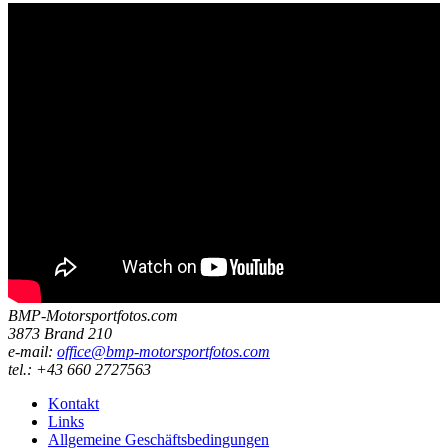
BMP-Motorsportfotos.com
3873 Brand 210
e-mail:
office@bmp-motorsportfotos.com
tel.: +43 660 2727563
Kontakt
Links
Allgemeine Geschäftsbedingungen