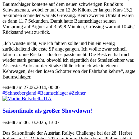
Baumschlager konterte auf dem neuen schwierigen Rundkurs
Schwarzenau, wobei er auf den 12.26 Kilometer langen Kurs 15,2
Sekunden schneller war als Grössing. Beim zweiten Umlauf waren
es dann 11,7 Sekunden. Damit hatte Baumschlager seinen
Vorsprung auf Aigner auf 3:59,8 Minuten, Grössing war mit 10:46,1
Rückstand weit zu-rück.
„Ich wusste nicht, wie ich fahren sollte und bin ein wenig
zurückhaltend die erste SP angegangen. Ich wollte zwar schnell
fahren - ohne Risiko – doch es passte nicht. Die Bestzeit hat mich
wieder stark gemacht, obwohl ich eigentlich der Straßenkehrer war.
Als erstes Auto auf der Straße fühlte ich mich wie in einem
Kehrwagen, der den losen Schotter von der Fahrbahn kehrte“, sagte
Baumschlager.
erstellt am 27.06.2014, 00:00
#Schneebergland
#Baumschlager
#Zeltner
Saisonfinale als großer Showdown!
erstellt am 06.10.2025, 13:07
Das Saisonfinale der Austrian Rallye Challenge bei der 28. Herbst
Rallye am 11. Oktober 2025 im Raum Dobersberg- Pfaffenschlag