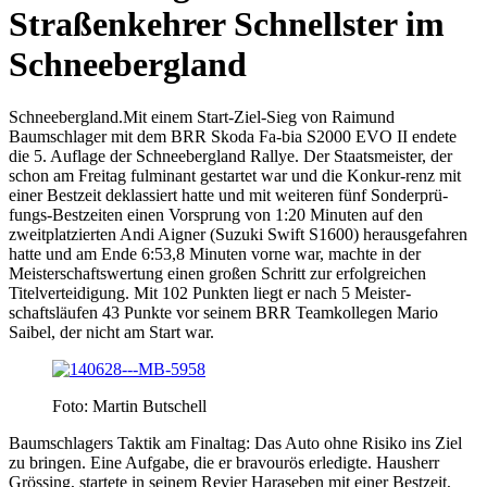
Straßenkehrer Schnellster im
Schneebergland
Schneebergland.
Mit einem Start-Ziel-Sieg von Raimund
Baumschlager mit dem BRR Skoda Fa-bia S2000 EVO II endete
die 5. Auflage der Schneebergland Rallye. Der Staatsmeister, der
schon am Freitag fulminant gestartet war und die Konkur-renz mit
einer Bestzeit deklassiert hatte und mit weiteren fünf Sonderprü-
fungs-Bestzeiten einen Vorsprung von 1:20 Minuten auf den
zweitplatzierten Andi Aigner (Suzuki Swift S1600) herausgefahren
hatte und am Ende 6:53,8 Minuten vorne war, machte in der
Meisterschaftswertung einen großen Schritt zur erfolgreichen
Titelverteidigung. Mit 102 Punkten liegt er nach 5 Meister-
schaftsläufen 43 Punkte vor seinem BRR Teamkollegen Mario
Saibel, der nicht am Start war.
Foto: Martin Butschell
Baumschlagers Taktik am Finaltag: Das Auto ohne Risiko ins Ziel
zu bringen. Eine Aufgabe, die er bravourös erledigte. Hausherr
Grössing, startete in seinem Revier Haraseben mit einer Bestzeit,