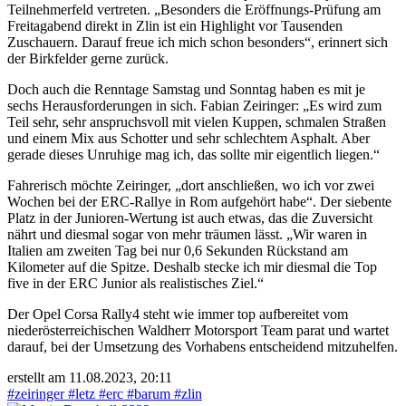
Teilnehmerfeld vertreten. „Besonders die Eröffnungs-Prüfung am
Freitagabend direkt in Zlin ist ein Highlight vor Tausenden
Zuschauern. Darauf freue ich mich schon besonders“, erinnert sich
der Birkfelder gerne zurück.
Doch auch die Renntage Samstag und Sonntag haben es mit je
sechs Herausforderungen in sich. Fabian Zeiringer: „Es wird zum
Teil sehr, sehr anspruchsvoll mit vielen Kuppen, schmalen Straßen
und einem Mix aus Schotter und sehr schlechtem Asphalt. Aber
gerade dieses Unruhige mag ich, das sollte mir eigentlich liegen.“
Fahrerisch möchte Zeiringer, „dort anschließen, wo ich vor zwei
Wochen bei der ERC-Rallye in Rom aufgehört habe“. Der siebente
Platz in der Junioren-Wertung ist auch etwas, das die Zuversicht
nährt und diesmal sogar von mehr träumen lässt. „Wir waren in
Italien am zweiten Tag bei nur 0,6 Sekunden Rückstand am
Kilometer auf die Spitze. Deshalb stecke ich mir diesmal die Top
five in der ERC Junior als realistisches Ziel.“
Der Opel Corsa Rally4 steht wie immer top aufbereitet vom
niederösterreichischen Waldherr Motorsport Team parat und wartet
darauf, bei der Umsetzung des Vorhabens entscheidend mitzuhelfen.
erstellt am 11.08.2023, 20:11
#zeiringer
#letz
#erc
#barum
#zlin