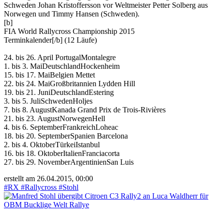
Schweden Johan Kristoffersson vor Weltmeister Petter Solberg aus
Norwegen und Timmy Hansen (Schweden).
[b]
FIA World Rallycross Championship 2015
Terminkalender[/b] (12 Läufe)
24. bis 26. April PortugalMontalegre
1. bis 3. MaiDeutschlandHockenheim
15. bis 17. MaiBelgien Mettet
22. bis 24. MaiGroßbritannien Lydden Hill
19. bis 21. JuniDeutschlandEstering
3. bis 5. JuliSchwedenHoljes
7. bis 8. AugustKanada Grand Prix de Trois-Rivières
21. bis 23. AugustNorwegenHell
4. bis 6. SeptemberFrankreichLoheac
18. bis 20. SeptemberSpanien Barcelona
2. bis 4. OktoberTürkeiIstanbul
16. bis 18. OktoberItalienFranciacorta
27. bis 29. NovemberArgentinienSan Luis
erstellt am 26.04.2015, 00:00
#RX
#Rallycross
#Stohl