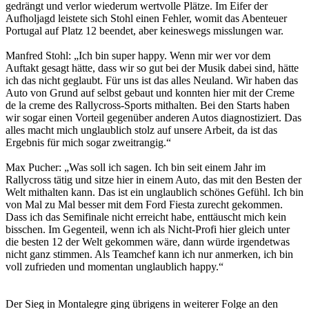
gedrängt und verlor wiederum wertvolle Plätze. Im Eifer der
Aufholjagd leistete sich Stohl einen Fehler, womit das Abenteuer
Portugal auf Platz 12 beendet, aber keineswegs misslungen war.
Manfred Stohl: „Ich bin super happy. Wenn mir wer vor dem
Auftakt gesagt hätte, dass wir so gut bei der Musik dabei sind, hätte
ich das nicht geglaubt. Für uns ist das alles Neuland. Wir haben das
Auto von Grund auf selbst gebaut und konnten hier mit der Creme
de la creme des Rallycross-Sports mithalten. Bei den Starts haben
wir sogar einen Vorteil gegenüber anderen Autos diagnostiziert. Das
alles macht mich unglaublich stolz auf unsere Arbeit, da ist das
Ergebnis für mich sogar zweitrangig.“
Max Pucher: „Was soll ich sagen. Ich bin seit einem Jahr im
Rallycross tätig und sitze hier in einem Auto, das mit den Besten der
Welt mithalten kann. Das ist ein unglaublich schönes Gefühl. Ich bin
von Mal zu Mal besser mit dem Ford Fiesta zurecht gekommen.
Dass ich das Semifinale nicht erreicht habe, enttäuscht mich kein
bisschen. Im Gegenteil, wenn ich als Nicht-Profi hier gleich unter
die besten 12 der Welt gekommen wäre, dann würde irgendetwas
nicht ganz stimmen. Als Teamchef kann ich nur anmerken, ich bin
voll zufrieden und momentan unglaublich happy.“
Der Sieg in Montalegre ging übrigens in weiterer Folge an den