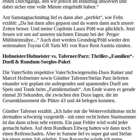
ersten Durchgangs, den wir jedoch im Blindflug absolviert und
dabei sicher eine volle Minute eingebüßt haben.“
Am Samstagnachmittag lief es dann aber „perfekt“, wie Felix
erzählt: „Da hat dann alles gepasst und da waren dann auch unsere
Zeiten besser. Und meine Copilotin Laura Pöltl war glücklich. Jetzt
freuen wir uns auf unseren nächsten Einsatz bei der Perger
Mühlsteinrallye...“ Auch dort werden Grundnig/Pöltl wieder den
seriennahen Toyota GR Yaris M1 von Race Rent Austria zünden.
Hofmeister/Hofmeister vs. Taferner/Parz: Thriller-„Familien“-
Duell & Rundum-Sorglos-Paket
Die Vater/Sohn respektive Vater/Schwiegersohn-Duos Rainer und
Marcel Hofmeister sowie Günther Taferner/Stefan Parz lieferten
einander wie geplant ein aufregendes und spannendes Duell um
Speis und Trank beim „Familienurlaub“. Am Ende waren es gerade
einmal 20 Sekunden, die zwischen den Duos lagen, die im
Gesamtklassement die Plätze 43 und 44 belegen konnten.
Günther Taferner erzählt: „Ich habe mir die Wetterverhältnisse nicht
dermaßen schwierig vorgestellt - mit einer recht hohen Startnummer
ist das dann schon sehr extrem. Ein paar Fehler wird wohl jeder
gemacht haben. Auf dem Rundkurs Eitweg hatten wir dann noch
einen Reifenschaden. Aber in Summe lief es super gut und Stefan
hat einen guten Job erledigt. Eine Revanche würde ich gerne