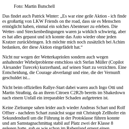
Foto: Martin Butschell
Das findet auch Patrick Winter: „Es war eine geile Aktion - ich finde
es großartig von LKW Friends on the road, dass sie es Menschen
ermöglicht haben, einmal ein solches Abenteuer zu erleben. Die
Wetter- und Streckenbedingungen waren ja wirklich schwierig, aber
es hat alles gepasst und ich konnte das Auto wieder ohne jeden
Kratzer zurückbringen. Ich möchte mich noch zusätzlich bei Achim
bedanken, der diese Aktion eingefädelt hat.“
Nicht nur wegen der Wetterkapriolen sondern auch wegen
anhaltender Wirbelprobleme entschloss sich Stefan Müller (Copilot
Alexander Turecek) kurzerhand, auf seinen Start zu verzichten. Eine
Entscheidung, die Courage abverlangt und eine, die der Vernunft
geschuldet ist...
Nicht beim offiziellen Rallye-Start dabei waren auch Ingo Otti und
Martin Straßnig, da an ihrem Citroen C2R2b bereits im Shakedown
nach einem Unfall ein irreparabler Schaden aufgetreten ist.
Keine Zielrampe sahen leider auch wieder Andreas Schart und Rolf
Offner - nachdem Schart zunächst sogar mit Christoph Zellhofer ein
Sekundenduell um die Führung in der Protoklasse führen konnte
und am Samstagnachmittag stabil auf Platz zwei der Klasse 8
gelegen hatte, gab es wie schon im Rebenland erneut einen