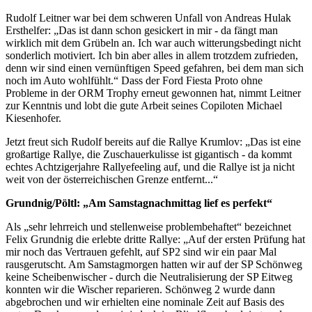
Rudolf Leitner war bei dem schweren Unfall von Andreas Hulak
Ersthelfer: „Das ist dann schon gesickert in mir - da fängt man
wirklich mit dem Grübeln an. Ich war auch witterungsbedingt nicht
sonderlich motiviert. Ich bin aber alles in allem trotzdem zufrieden,
denn wir sind einen vernünftigen Speed gefahren, bei dem man sich
noch im Auto wohlfühlt.“ Dass der Ford Fiesta Proto ohne
Probleme in der ORM Trophy erneut gewonnen hat, nimmt Leitner
zur Kenntnis und lobt die gute Arbeit seines Copiloten Michael
Kiesenhofer.
Jetzt freut sich Rudolf bereits auf die Rallye Krumlov: „Das ist eine
großartige Rallye, die Zuschauerkulisse ist gigantisch - da kommt
echtes Achtzigerjahre Rallyefeeling auf, und die Rallye ist ja nicht
weit von der österreichischen Grenze entfernt...“
Grundnig/Pöltl: „Am Samstagnachmittag lief es perfekt“
Als „sehr lehrreich und stellenweise problembehaftet“ bezeichnet
Felix Grundnig die erlebte dritte Rallye: „Auf der ersten Prüfung hat
mir noch das Vertrauen gefehlt, auf SP2 sind wir ein paar Mal
rausgerutscht. Am Samstagmorgen hatten wir auf der SP Schönweg
keine Scheibenwischer - durch die Neutralisierung der SP Eitweg
konnten wir die Wischer reparieren. Schönweg 2 wurde dann
abgebrochen und wir erhielten eine nominale Zeit auf Basis des