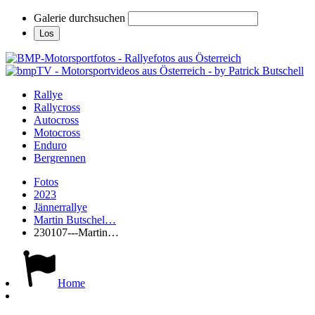
Galerie durchsuchen
Rallye
Rallycross
Autocross
Motocross
Enduro
Bergrennen
Fotos
2023
Jännerrallye
Martin Butschel…
230107---Martin…
Home