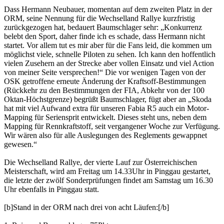
Dass Hermann Neubauer, momentan auf dem zweiten Platz in der
ORM, seine Nennung für die Wechselland Rallye kurzfristig
zurückgezogen hat, bedauert Baumschlager sehr: „Konkurrenz
belebt den Sport, daher finde ich es schade, dass Hermann nicht
startet. Vor allem tut es mir aber für die Fans leid, die kommen um
möglichst viele, schnelle Piloten zu sehen. Ich kann den hoffentlich
vielen Zusehern an der Strecke aber vollen Einsatz und viel Action
von meiner Seite versprechen!“ Die vor wenigen Tagen von der
OSK getroffene erneute Änderung der Kraftsoff-Bestimmungen
(Rückkehr zu den Bestimmungen der FIA, Abkehr von der 100
Oktan-Höchstgrenze) begrüßt Baumschlager, fügt aber an „Skoda
hat mit viel Aufwand extra für unseren Fabia R5 auch ein Motor-
Mapping für Seriensprit entwickelt. Dieses steht uns, neben dem
Mapping für Rennkraftstoff, seit vergangener Woche zur Verfügung.
Wir wären also für alle Auslegungen des Reglements gewappnet
gewesen.“
Die Wechselland Rallye, der vierte Lauf zur Österreichischen
Meisterschaft, wird am Freitag um 14.33Uhr in Pinggau gestartet,
die letzte der zwölf Sonderprüfungen findet am Samstag um 16.30
Uhr ebenfalls in Pinggau statt.
[b]Stand in der ORM nach drei von acht Läufen:[/b]