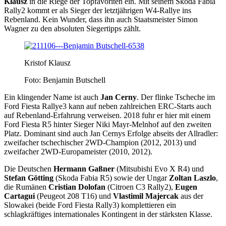
Klausz
in die Riege der Topfavoriten ein. Mit seinem Skoda Fabia
Rally2 kommt er als Sieger der letztjährigen W4-Rallye ins
Rebenland. Kein Wunder, dass ihn auch Staatsmeister Simon
Wagner zu den absoluten Siegertipps zählt.
Kristof Klausz
Foto: Benjamin Butschell
Ein klingender Name ist auch
Jan Cerny
. Der flinke Tscheche im
Ford Fiesta Rallye3 kann auf neben zahlreichen ERC-Starts auch
auf Rebenland-Erfahrung verweisen. 2018 fuhr er hier mit einem
Ford Fiesta R5 hinter Sieger Niki Mayr-Melnhof auf den zweiten
Platz. Dominant sind auch Jan Cernys Erfolge abseits der Allradler:
zweifacher tschechischer 2WD-Champion (2012, 2013) und
zweifacher 2WD-Europameister (2010, 2012).
Die Deutschen
Hermann Gaßner
(Mitsubishi Evo X R4) und
Stefan Götting
(Skoda Fabia R5) sowie der Ungar
Zoltan Laszlo
,
die Rumänen
Cristian Dolofan
(Citroen C3 Rally2),
Eugen
Cartagui
(Peugeot 208 T16) und
Vlastimil Majercak
aus der
Slowakei (beide Ford Fiesta Rally3) komplettieren ein
schlagkräftiges internationales Kontingent in der stärksten Klasse.