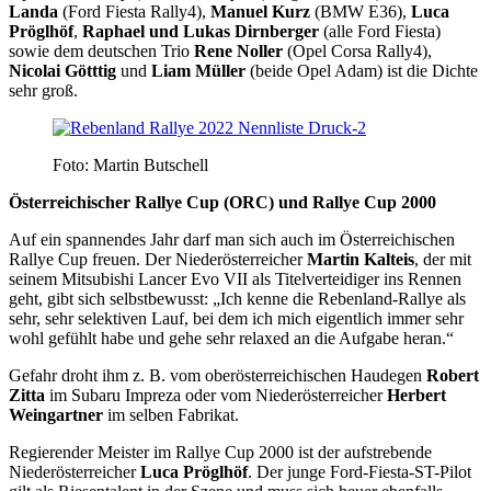
Landa
(Ford Fiesta Rally4),
Manuel Kurz
(BMW E36),
Luca
Pröglhöf
,
Raphael und Lukas Dirnberger
(alle Ford Fiesta)
sowie dem deutschen Trio
Rene Noller
(Opel Corsa Rally4),
Nicolai Götttig
und
Liam Müller
(beide Opel Adam) ist die Dichte
sehr groß.
Foto: Martin Butschell
Österreichischer Rallye Cup (ORC) und Rallye Cup 2000
Auf ein spannendes Jahr darf man sich auch im Österreichischen
Rallye Cup freuen. Der Niederösterreicher
Martin Kalteis
, der mit
seinem Mitsubishi Lancer Evo VII als Titelverteidiger ins Rennen
geht, gibt sich selbstbewusst: „Ich kenne die Rebenland-Rallye als
sehr, sehr selektiven Lauf, bei dem ich mich eigentlich immer sehr
wohl gefühlt habe und gehe sehr relaxed an die Aufgabe heran.“
Gefahr droht ihm z. B. vom oberösterreichischen Haudegen
Robert
Zitta
im Subaru Impreza oder vom Niederösterreicher
Herbert
Weingartner
im selben Fabrikat.
Regierender Meister im Rallye Cup 2000 ist der aufstrebende
Niederösterreicher
Luca Pröglhöf
. Der junge Ford-Fiesta-ST-Pilot