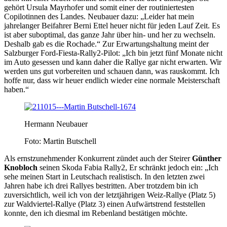
gehört Ursula Mayrhofer und somit einer der routiniertesten
Copilotinnen des Landes. Neubauer dazu: „Leider hat mein
jahrelanger Beifahrer Berni Ettel heuer nicht für jeden Lauf Zeit. Es
ist aber suboptimal, das ganze Jahr über hin- und her zu wechseln.
Deshalb gab es die Rochade.“ Zur Erwartungshaltung meint der
Salzburger Ford-Fiesta-Rally2-Pilot: „Ich bin jetzt fünf Monate nicht
im Auto gesessen und kann daher die Rallye gar nicht erwarten. Wir
werden uns gut vorbereiten und schauen dann, was rauskommt. Ich
hoffe nur, dass wir heuer endlich wieder eine normale Meisterschaft
haben.“
Hermann Neubauer
Foto: Martin Butschell
Als ernstzunehmender Konkurrent zündet auch der Steirer
Günther
Knobloch
seinen Skoda Fabia Rally2, Er schränkt jedoch ein: „Ich
sehe meinen Start in Leutschach realistisch. In den letzten zwei
Jahren habe ich drei Rallyes bestritten. Aber trotzdem bin ich
zuversichtlich, weil ich von der letztjährigen Weiz-Rallye (Platz 5)
zur Waldviertel-Rallye (Platz 3) einen Aufwärtstrend feststellen
konnte, den ich diesmal im Rebenland bestätigen möchte.