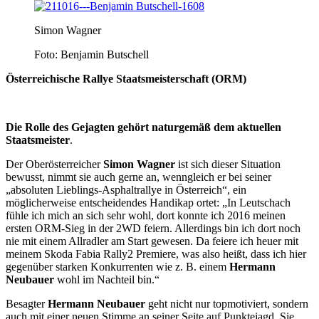
Simon Wagner
Foto: Benjamin Butschell
Österreichische Rallye Staatsmeisterschaft (ORM)
Die Rolle des Gejagten gehört naturgemäß dem aktuellen
Staatsmeister
.
Der Oberösterreicher
Simon Wagner
ist sich dieser Situation
bewusst, nimmt sie auch gerne an, wenngleich er bei seiner
„absoluten Lieblings-Asphaltrallye in Österreich“, ein
möglicherweise entscheidendes Handikap ortet: „In Leutschach
fühle ich mich an sich sehr wohl, dort konnte ich 2016 meinen
ersten ORM-Sieg in der 2WD feiern. Allerdings bin ich dort noch
nie mit einem Allradler am Start gewesen. Da feiere ich heuer mit
meinem Skoda Fabia Rally2 Premiere, was also heißt, dass ich hier
gegenüber starken Konkurrenten wie z. B. einem
Hermann
Neubauer
wohl im Nachteil bin.“
Besagter
Hermann Neubauer
geht nicht nur topmotiviert, sondern
auch mit einer neuen Stimme an seiner Seite auf Punktejagd. Sie