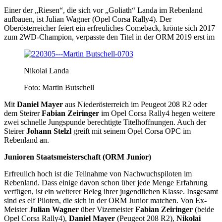
Einer der „Riesen“, die sich vor „Goliath“ Landa im Rebenland
aufbauen, ist Julian Wagner (Opel Corsa Rally4). Der
Oberösterreicher feiert ein erfreuliches Comeback, krönte sich 2017
zum 2WD-Champion, verpasste den Titel in der ORM 2019 erst im
Nikolai Landa
Foto: Martin Butschell
Mit
Daniel Mayer
aus Niederösterreich im Peugeot 208 R2 oder
dem Steirer
Fabian Zeiringer
im Opel Corsa Rally4 hegen weitere
zwei schnelle Jungspunde berechtigte Titelhoffnungen. Auch der
Steirer
Johann Stelzl
greift mit seinem Opel Corsa OPC im
Rebenland an.
Junioren Staatsmeisterschaft (ORM Junior)
Erfreulich hoch ist die Teilnahme von Nachwuchspiloten im
Rebenland. Dass einige davon schon über jede Menge Erfahrung
verfügen, ist ein weiterer Beleg ihrer jugendlichen Klasse. Insgesamt
sind es elf Piloten, die sich in der ORM Junior matchen. Von Ex-
Meister
Julian Wagner
über Vizemeister
Fabian Zeiringer
(beide
Opel Corsa Rally4),
Daniel Mayer
(Peugeot 208 R2),
Nikolai