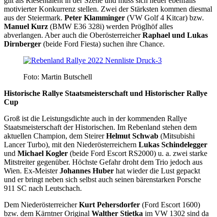
gilt als Riesentalent in der Szene und muss sich heuer ebenfalls
motivierter Konkurrenz stellen. Zwei der Stärksten kommen diesmal
aus der Steiermark.
Peter Klamminger
(VW Golf 4 Kitcar) bzw.
Manuel Kurz
(BMW E36 328i) werden Pröglhöf alles
abverlangen. Aber auch die Oberösterreicher
Raphael und Lukas
Dirnberger
(beide Ford Fiesta) suchen ihre Chance.
Foto: Martin Butschell
Historische Rallye Staatsmeisterschaft und Historischer Rallye
Cup
Groß ist die Leistungsdichte auch in der kommenden Rallye
Staatsmeisterschaft der Historischen. Im Rebenland stehen dem
aktuellen Champion, dem Steirer
Helmut Schwab
(Mitsubishi
Lancer Turbo), mit den Niederösterreichern
Lukas Schindelegger
und
Michael Kogler
(beide Ford Escort RS2000) u. a. zwei starke
Mitstreiter gegenüber. Höchste Gefahr droht dem Trio jedoch aus
Wien. Ex-Meister
Johannes Huber
hat wieder die Lust gepackt
und er bringt neben sich selbst auch seinen bärenstarken Porsche
911 SC nach Leutschach.
Dem Niederösterreicher
Kurt Pehersdorfer
(Ford Escort 1600)
bzw. dem Kärntner Original
Walther Stietka
im VW 1302 sind da