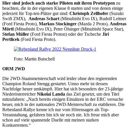
Hier sind jedoch auch starke Piloten mit ihren Prototypen
zu
beachten, die in der eigenen Klasse 8 starten und von denen einige
jederzeit für Top-ten-Plätze gut sind:
Christoph Zellhofer
(Suzuki
Swift ZMX),
Andreas Schart
(Mitsubishi Evo IX), Rudolf Leitner
(Ford Fiesta Proto),
Markus Stockinger
(Mazda 2 Proto),
Andreas
Mörtl
(Mitsubishi Evo IX), Peter Ölsinger (Mitsubishi Space Star),
Stefan Müller
(Ford Fiesta Proton) oder der Tscheche
Jiri
Pertlicek
(Ford Fiesta Proto).
Foto: Martin Butschell
ORM 2WD
Die 2WD-Staatsmeisterschaft wird leider ohne den regierenden
Champion Roland Stengg gestartet. Umso mehr ist dessen
Nachfolge heuer umkämpft. Hier hat sich besonders der 23-jährige
Niederösterreicher
Nikolai Landa
das Ziel gesetzt, um den Titel
mitzufahren: „Nach bereits einigen Einsätzen in der ERC versuche
heuer, mich in der nationalen 2WD-Meisterschaft zu etablieren. Die
Rebenland-Rallye kenne ich nur vom Hörensagen als Top-
Veranstaltung, gefahren bin ich sie noch nie. Ich freue mich aber
schon auf viele spannende Duelle mit meinen starken
Konkurrenten.“