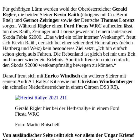
Für gehörigen Lärm werden wohl der Oberösterreicher
Gerald
Rigler
, die beiden Steirer
Kevin Raith
(übrigens mit Co. Berni
Ettel) und
Gernot Zeiringer
sowie der Deutsche
Thomas Lorenz
sorgen. Während
Rigler
einen
Ford Focus WRC
aufheulen lässt,
tun dies Raith, Zeiringer und Lorenz jeweils mit einem lautstarken
Skoda Fabia S2000. „Das wird ein toller interner Wettkampf“, freut
sich Kevin Raith, der sich bei einer seiner drei Heimrallyes (neben
Hartberg und Weiz) kein besonderes Ziel setzt. „Ich bin einfach
schon gierig aufs Fahren. Die Rebenland ist gleich bei mir ums Eck
und immer wieder ein Erlebnis. Sportlich freue ich mich einfach,
den Skoda S2000 wettkampfmäßig bewegen zu können.“
Darauf freut sich mit
Enrico Windisch
ein weiterer Steirer mit
seinem Audi A1 Rally2 Kit sowie mit
Christian Windischberger
ein schneller Niederösterreicher in einem Citroen DS3 R5),
Gerald Rigler hier bei der Herbstrallye in einem Ford
Fiesta WRC
Foto: Martin Butschell
Von ausländischer Seite reiht sich vor allem der Ungar Kristof