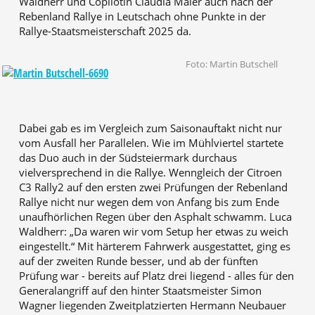
Waldherr und Copilotin Claudia Maier auch nach der
Rebenland Rallye in Leutschach ohne Punkte in der
Rallye-Staatsmeisterschaft 2025 da.
Foto: Martin Butschell
Dabei gab es im Vergleich zum Saisonauftakt nicht nur
vom Ausfall her Parallelen. Wie im Mühlviertel startete
das Duo auch in der Südsteiermark durchaus
vielversprechend in die Rallye. Wenngleich der Citroen
C3 Rally2 auf den ersten zwei Prüfungen der Rebenland
Rallye nicht nur wegen dem von Anfang bis zum Ende
unaufhörlichen Regen über den Asphalt schwamm. Luca
Waldherr: „Da waren wir vom Setup her etwas zu weich
eingestellt.“ Mit härterem Fahrwerk ausgestattet, ging es
auf der zweiten Runde besser, und ab der fünften
Prüfung war - bereits auf Platz drei liegend - alles für den
Generalangriff auf den hinter Staatsmeister Simon
Wagner liegenden Zweitplatzierten Hermann Neubauer