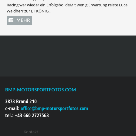
Racing war wieder ein ErfolgsbolideMit wenig Erwartung reiste Luca
Waldherr zur ET KÖNIG...
MEHR
BMP-MOTORSPORTFOTOS.COM
3873 Brand 210
e-mail:
office@bmp-motorsportfotos.com
tel.: +43 660 2727563
Kontakt