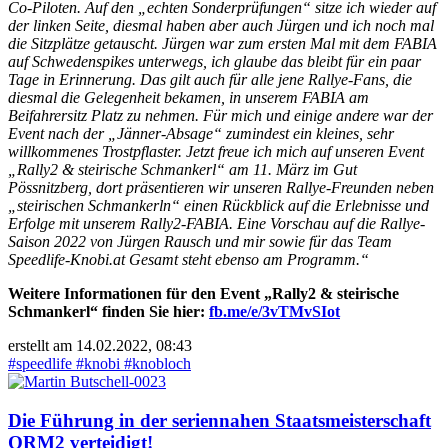
Co-Piloten. Auf den „echten Sonderprüfungen“ sitze ich wieder auf
der linken Seite, diesmal haben aber auch Jürgen und ich noch mal
die Sitzplätze getauscht. Jürgen war zum ersten Mal mit dem FABIA
auf Schwedenspikes unterwegs, ich glaube das bleibt für ein paar
Tage in Erinnerung. Das gilt auch für alle jene Rallye-Fans, die
diesmal die Gelegenheit bekamen, in unserem FABIA am
Beifahrersitz Platz zu nehmen. Für mich und einige andere war der
Event nach der „Jänner-Absage“ zumindest ein kleines, sehr
willkommenes Trostpflaster. Jetzt freue ich mich auf unseren Event
„Rally2 & steirische Schmankerl“ am 11. März im Gut
Pössnitzberg, dort präsentieren wir unseren Rallye-Freunden neben
„steirischen Schmankerln“ einen Rückblick auf die Erlebnisse und
Erfolge mit unserem Rally2-FABIA. Eine Vorschau auf die Rallye-
Saison 2022 von Jürgen Rausch und mir sowie für das Team
Speedlife-Knobi.at Gesamt steht ebenso am Programm.“
Weitere Informationen für den Event „Rally2 & steirische
Schmankerl“ finden Sie hier:
fb.me/e/3vTMvSIot
erstellt am 14.02.2022, 08:43
#speedlife
#knobi
#knobloch
Die Führung in der seriennahen Staatsmeisterschaft
ORM2 verteidigt!