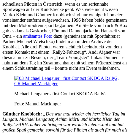
schnellsten Piloten in Österreich, wenn es um seriennahe
Sportwagen auf der Rundstrecke geht. Was viele nicht wissen –
Marko Klein und Günther Knobloch sind nur wenige Kilometer
voneinander entfernt aufgewachsen, 1996 haben beide gemeinsam
mit dem Motorradrennsport begonnen. An Stelle von Truck & Box
gab es damals Gaskocher, Fön und Daunenjacke im Hauszelt von
Oma – ein
amüsantes Foto
dazu (gemeinsam mit Sportfahrer.at
Partner Michael Wretschko) findet man in dem Archive der
Knobi.at. Alle drei Piloten waren sichtlich beeindruckt von dem
ersten Kontakt mit einem „Rally2-Fahrzeug“. Andi Aigner war
diesmal nur zu Besuch, der „Team-Youngster“ Lukas Dunner – er
nahm an dem Tag im Zusammenhang mit seinem Präsenzdienst an
einem Schlusstraining teil – konnte nicht am Event teilnehmen.
Michael Lengauer - first Contact SKODA Rally2
Foto: Manuel Mackinger
Günther Knobloch:
„Das war mal wieder ein herrlicher Tag im
Lungau. Michael Lengauer, Achim Mörtl und Marko Klein den
Rally2-FABIA näher zu bringen war wirklich interessant und hat
großen Spaß gemacht, sowohl für die Piloten als auch für mich als