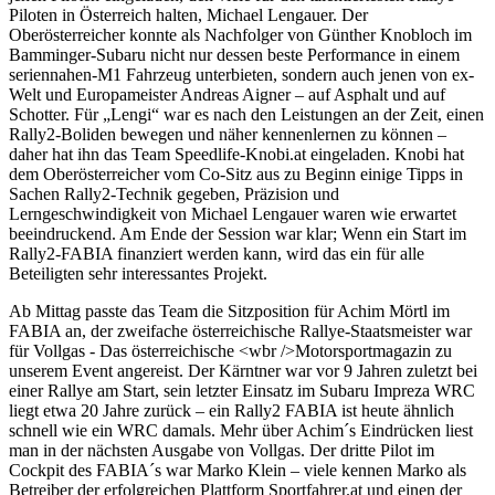
Piloten in Österreich halten, Michael Lengauer. Der
Oberösterreicher konnte als Nachfolger von Günther Knobloch im
Bamminger-Subaru nicht nur dessen beste Performance in einem
seriennahen-M1 Fahrzeug unterbieten, sondern auch jenen von ex-
Welt und Europameister Andreas Aigner – auf Asphalt und auf
Schotter. Für „Lengi“ war es nach den Leistungen an der Zeit, einen
Rally2-Boliden bewegen und näher kennenlernen zu können –
daher hat ihn das Team Speedlife-Knobi.at eingeladen. Knobi hat
dem Oberösterreicher vom Co-Sitz aus zu Beginn einige Tipps in
Sachen Rally2-Technik gegeben, Präzision und
Lerngeschwindigkeit von Michael Lengauer waren wie erwartet
beeindruckend. Am Ende der Session war klar; Wenn ein Start im
Rally2-FABIA finanziert werden kann, wird das ein für alle
Beteiligten sehr interessantes Projekt.
Ab Mittag passte das Team die Sitzposition für Achim Mörtl im
FABIA an, der zweifache österreichische Rallye-Staatsmeister war
für Vollgas - Das österreichische <wbr />Motorsportmagazin zu
unserem Event angereist. Der Kärntner war vor 9 Jahren zuletzt bei
einer Rallye am Start, sein letzter Einsatz im Subaru Impreza WRC
liegt etwa 20 Jahre zurück – ein Rally2 FABIA ist heute ähnlich
schnell wie ein WRC damals. Mehr über Achim´s Eindrücken liest
man in der nächsten Ausgabe von Vollgas. Der dritte Pilot im
Cockpit des FABIA´s war Marko Klein – viele kennen Marko als
Betreiber der erfolgreichen Plattform Sportfahrer.at und einen der