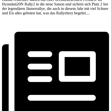
Hyundaii20N Rally2 in die neue Saison und sichern sich Platz 2 bei
der legendären Jännerrallye, die auch in diesem Jahr mit viel Schnee
und Eis alles geboten hat, was das Rallyeherz begehrt....